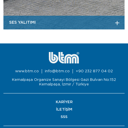
SES YALITIMI
www.btm.co
info@btm.co
+90 232 877 04 02
Kemalpaşa Organize Sanayi Bölgesi Gazi Bulvarı No:152
Kemalpaşa, İzmir / Türkiye
KARİYER
İLETİŞİM
SSS