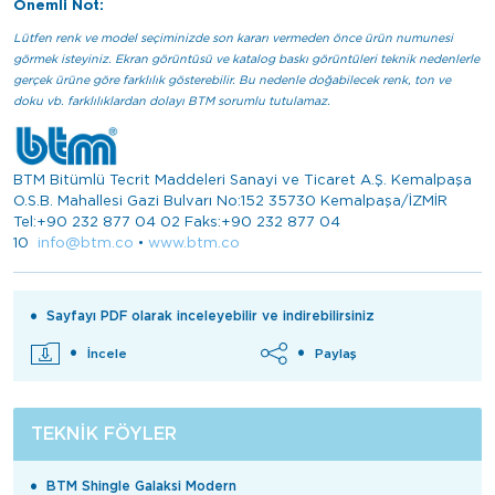
Önemli Not:
Lütfen renk ve model seçiminizde son kararı vermeden önce ürün numunesi
görmek isteyiniz. Ekran görüntüsü ve katalog baskı görüntüleri teknik nedenlerle
gerçek ürüne göre farklılık gösterebilir. Bu nedenle doğabilecek renk, ton ve
doku vb. farklılıklardan dolayı BTM sorumlu tutulamaz.
BTM Bitümlü Tecrit Maddeleri Sanayi ve Ticaret A.Ş. Kemalpaşa
O.S.B. Mahallesi Gazi Bulvarı No:152 35730 Kemalpaşa/İZMİR
Tel:+90 232 877 04 02 Faks:+90 232 877 04
10
info@btm.co
•
www.btm.co
Sayfayı PDF olarak inceleyebilir ve indirebilirsiniz
İncele
Paylaş
TEKNIK FÖYLER
BTM Shingle Galaksi Modern