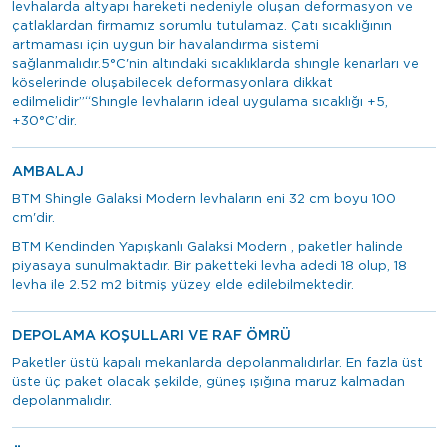
levhalarda altyapı hareketi nedeniyle oluşan deformasyon ve
çatlaklardan firmamız sorumlu tutulamaz. Çatı sıcaklığının
artmaması için uygun bir havalandırma sistemi
sağlanmalıdır.5°C'nin altındaki sıcaklıklarda shıngle kenarları ve
köselerinde oluşabilecek deformasyonlara dikkat
edilmelidir”“Shıngle levhaların ideal uygulama sıcaklığı +5,
+30°C’dir.
AMBALAJ
BTM Shingle Galaksi Modern levhaların eni 32 cm boyu 100
cm'dir.
BTM Kendinden Yapışkanlı Galaksi Modern , paketler halinde
piyasaya sunulmaktadır. Bir paketteki levha adedi 18 olup, 18
levha ile 2.52 m2 bitmiş yüzey elde edilebilmektedir.
DEPOLAMA KOŞULLARI VE RAF ÖMRÜ
Paketler üstü kapalı mekanlarda depolanmalıdırlar. En fazla üst
üste üç paket olacak şekilde, güneş ışığına maruz kalmadan
depolanmalıdır.