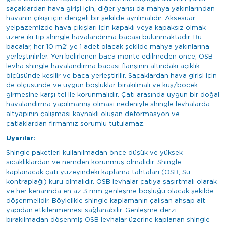
saçaklardan hava girişi için, diğer yarısı da mahya yakınlarından
havanın çıkışı için dengeli bir şekilde ayrılmalıdır. Aksesuar
yelpazemizde hava çıkışları için kapaklı veya kapaksız olmak
üzere iki tip shingle havalandırma bacası bulunmaktadır. Bu
bacalar, her 10 m2’ ye 1 adet olacak şekilde mahya yakınlarına
yerleştirilirler. Yeri belirlenen baca monte edilmeden önce, OSB
levha shingle havalandırma bacası flanşının altındaki açıklık
ölçüsünde kesilir ve baca yerleştirilir. Saçaklardan hava girişi için
de ölçüsünde ve uygun boşluklar bırakılmalı ve kuş/böcek
girmesine karşı tel ile korunmalıdır. Çatı arasında uygun bir doğal
havalandırma yapılmamış olması nedeniyle shingle levhalarda
altyapının çalışması kaynaklı oluşan deformasyon ve
çatlaklardan firmamız sorumlu tutulamaz.
Uyarılar:
Shingle paketleri kullanılmadan önce düşük ve yüksek
sıcaklıklardan ve nemden korunmuş olmalıdır. Shingle
kaplanacak çatı yüzeyindeki kaplama tahtaları (OSB, Su
kontraplağı) kuru olmalıdır. OSB levhalar çatıya şaşırtmalı olarak
ve her kenarında en az 3 mm genleşme boşluğu olacak şekilde
döşenmelidir. Böylelikle shingle kaplamanın çalışan ahşap alt
yapıdan etkilenmemesi sağlanabilir. Genleşme derzi
bırakılmadan döşenmiş OSB levhalar üzerine kaplanan shingle