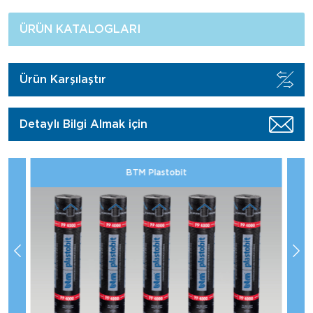
ÜRÜN KATALOGLARI
Ürün Karşılaştır
Detaylı Bilgi Almak için
Shingle Havalandırma Bacası