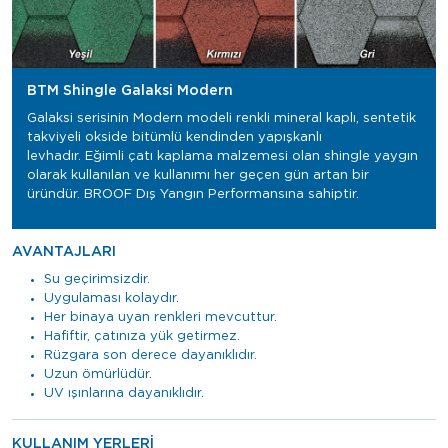
BTM Shingle Galaksi Modern
Galaksi serisinin Modern modeli renkli mineral kaplı, sentetik
takviyeli okside bitümlü kendinden yapışkanlı
levhadır. Eğimli çatı kaplama malzemesi olan shingle yaygın
olarak kullanılan ve kullanımı her geçen gün artan bir
üründür. BROOF Dış Yangın Performansına sahiptir.
AVANTAJLARI
Su geçirimsizdir.
Uygulaması kolaydır.
Her binaya uyan renkleri mevcuttur.
Hafiftir, çatınıza yük getirmez.
Rüzgara son derece dayanıklıdır.
Uzun ömürlüdür.
UV ışınlarına dayanıklıdır.
KULLANIM YERLERİ