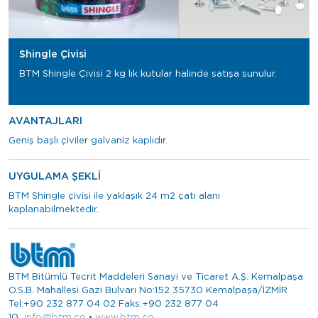
Shingle Çivisi
BTM Shingle Çivisi 2 kg lık kutular halinde satışa sunulur.
AVANTAJLARI
Geniş başlı çiviler galvaniz kaplıdır.
UYGULAMA ŞEKLİ
BTM Shingle çivisi ile yaklaşık 24 m2 çatı alanı
kaplanabilmektedir.
BTM Bitümlü Tecrit Maddeleri Sanayi ve Ticaret A.Ş. Kemalpaşa
O.S.B. Mahallesi Gazi Bulvarı No:152 35730 Kemalpaşa/İZMİR
Tel:+90 232 877 04 02 Faks:+90 232 877 04
10
info@btm.co
•
www.btm.co