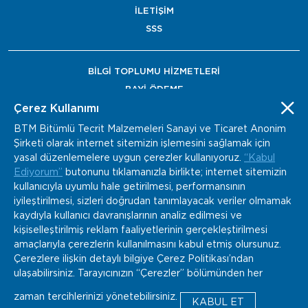
İLETİŞİM
SSS
BİLGİ TOPLUMU HİZMETLERİ
BAYİ ÖDEME
Çerez Kullanımı
BTM Bitümlü Tecrit Malzemeleri Sanayi ve Ticaret Anonim
Şirketi olarak internet sitemizin işlemesini sağlamak için
yasal düzenlemelere uygun çerezler kullanıyoruz.
“Kabul
Ediyorum”
butonunu tıklamanızla birlikte; internet sitemizin
kullanıcıyla uyumlu hale getirilmesi, performansının
iyileştirilmesi, sizleri doğrudan tanımlayacak veriler olmamak
kaydıyla kullanıcı davranışlarının analiz edilmesi ve
kişiselleştirilmiş reklam faaliyetlerinin gerçekleştirilmesi
amaçlarıyla çerezlerin kullanılmasını kabul etmiş olursunuz.
Çerezlere ilişkin detaylı bilgiye Çerez Politikası’ndan
ulaşabilirsiniz. Tarayıcınızın “Çerezler” bölümünden her
zaman tercihlerinizi yönetebilirsiniz.
Copyright © 2022 - BTM Tüm Hakları Saklıdır.
KABUL ET