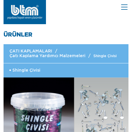
ÜRÜNLER
ÇATI KAPLAMALARI
/
Çatı Kaplama Yardımcı Malzemeleri
/
Shingle Çivisi
Shingle Çivisi