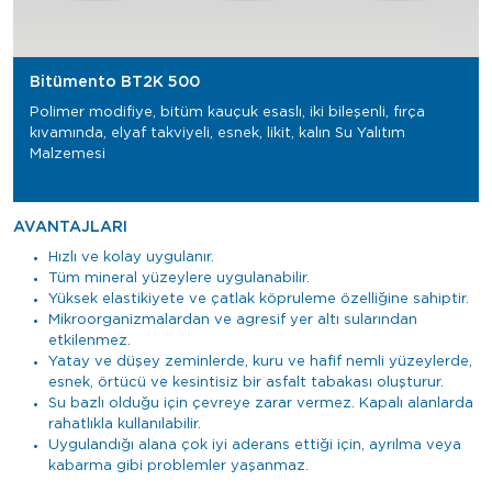
Bitümento BT2K 500
Polimer modifiye, bitüm kauçuk esaslı, iki bileşenli, fırça
kıvamında, elyaf takviyeli, esnek, likit, kalın Su Yalıtım
Malzemesi
AVANTAJLARI
Hızlı ve kolay uygulanır.
Tüm mineral yüzeylere uygulanabilir.
Yüksek elastikiyete ve çatlak köpruleme özelliğine sahiptir.
Mikroorganizmalardan ve agresif yer altı sularından
etkilenmez.
Yatay ve düşey zeminlerde, kuru ve hafif nemli yüzeylerde,
esnek, örtücü ve kesintisiz bir asfalt tabakası oluşturur.
Su bazlı olduğu için çevreye zarar vermez. Kapalı alanlarda
rahatlıkla kullanılabilir.
Uygulandığı alana çok iyi aderans ettiği için, ayrılma veya
kabarma gibi problemler yaşanmaz.