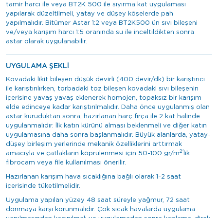
tamir harcı ile veya BT2K 500 ile sıyırma kat uygulaması
yapılarak düzeltilmeli, yatay ve düşey köşelerde pah
yapılmalıdır. Bitümer Astar 1:2 veya BT2K500 ün sıvı bileşeni
ve/veya karışım harcı 1:5 oranında su ile inceltildikten sonra
astar olarak uygulanabilir.
UYGULAMA ŞEKLİ
Kovadaki likit bileşen düşük devirli (400 devir/dk) bir karıştırıcı
ile karıştırılırken, torbadaki toz bileşen kovadaki sıvı bileşenin
içerisine yavaş yavaş eklenerek homojen, topaksız bir karışım
elde edinceye kadar karıştırılmalıdır. Daha önce uygulanmış olan
astar kuruduktan sonra, hazırlanan harç fırça ile 2 kat halinde
uygulanmalıdır. İlk katın kürünü alması beklenmeli ve diğer katın
uygulamasına daha sonra başlanmalıdır. Büyük alanlarda, yatay-
düşey birleşim yerlerinde mekanik özelliklerini arttırmak
2'
amacıyla ve çatlakların köprulenmesi için 50-100 gr/m
lik
fibrocam veya file kullanılması önerilir.
Hazırlanan karışım hava sıcaklığına bağlı olarak 1-2 saat
içerisinde tüketilmelidir.
Uygulama yapılan yüzey 48 saat süreyle yağmur, 72 saat
donmaya karşı korunmalıdır. Çok sıcak havalarda uygulama