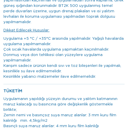
yapılmasından kaçınılmalı ve uygulamadan sonra kaplama, direk
güneş ışığından korunmalıdır. BT2K 500 uygulanmış temel
perde duvarları üzerine, uygun drenaj plakaları ve ısi yalıtım
levhaları ile koruma uygulaması yapılmadan toprak dolgusu
yapılmamalıdır.
Dikkat Edilecek Hususlar:
Uygulama +5 °C / +35°C arasında yapılmalıdır. Yağışlı havalarda
uygulama yapılmamalıdır.
Çok sıcak havalarda uygulama yapmaktan kaçınılmalıdır.
Donmuş veya don tehlikesi olan yüzeylere uygulama
yapılmamalıdır.
Karışım sadece ürünün kendi sıvı ve toz bileşenleri ile yapılmalı,
kesinlikle su ilave edilmemelidir.
Kesinlikle yabancı malzemeler ilave edilmemelidir.
TÜKETİM
Uygulamanın yapıldığı yüzeyin durumu ve yalıtım katmanının
maruz kalacağı su basıncına göre değişkenlik göstermekle
birlikte;
Zemin nemi ve basınçsız suya maruz alanlar: 3 mm kuru film
kalınlığı min. 4,5kg/m2
Basınçlı suya maruz alanlar: 4 mm kuru film kalınlığı