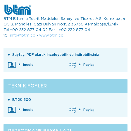
BTM Bitümlü Tecrit Maddeleri Sanayi ve Ticaret A.Ş. Kemalpaşa
O.S.B. Mahallesi Gazi Bulvarı No:152 35730 Kemalpaşa/İZMİR
Tel:+90 232 877 04 02 Faks:+90 232 877 04
10
info@btm.co
•
www.btm.co
Sayfayı PDF olarak inceleyebilir ve indirebilirsiniz
İncele
Paylaş
TEKNIK FÖYLER
BT2K 500
İncele
Paylaş
PERFORMANS BEYANLARI