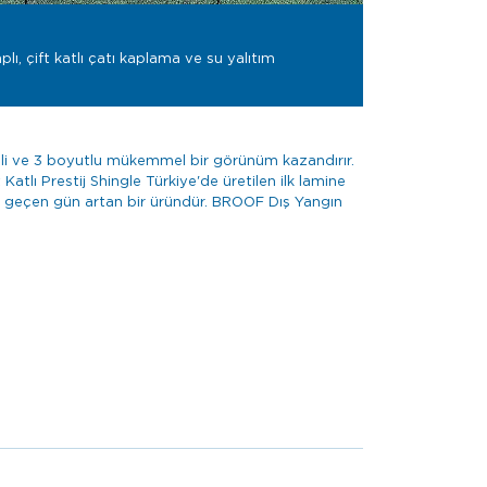
lı, çift katlı çatı kaplama ve su yalıtım
geli ve 3 boyutlu mükemmel bir görünüm kazandırır.
tlı Prestij Shingle Türkiye'de üretilen ilk lamine
her geçen gün artan bir üründür. BROOF Dış Yangın