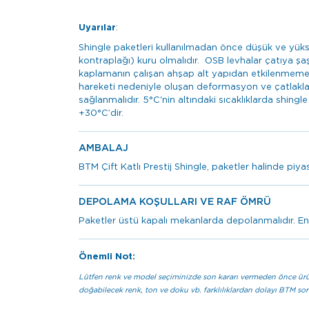
Uyarılar
:
Shingle paketleri kullanılmadan önce düşük ve yük
kontraplağı) kuru olmalıdır. OSB levhalar çatıya ş
kaplamanın çalışan ahşap alt yapıdan etkilenmemes
hareketi nedeniyle oluşan deformasyon ve çatlakla
sağlanmalıdır. 5°C'nin altındaki sıcaklıklarda shing
+30°C’dir.
AMBALAJ
BTM Çift Katlı Prestij Shingle, paketler halinde piy
DEPOLAMA KOŞULLARI VE RAF ÖMRÜ
Paketler üstü kapalı mekanlarda depolanmalıdır. En
Önemli Not:
Lütfen renk ve model seçiminizde son kararı vermeden önce ürün
doğabilecek renk, ton ve doku vb. farklılıklardan dolayı BTM s