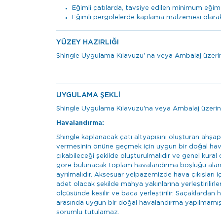
Eğimli çatılarda, tavsiye edilen minimum eği
Eğimli pergolelerde kaplama malzemesi olarak k
YÜZEY HAZIRLIĞI
Shingle Uygulama Kılavuzu' na veya Ambalaj üzerind
UYGULAMA ŞEKLİ
Shingle Uygulama Kılavuzu'na veya Ambalaj üzerind
Havalandırma:
Shingle kaplanacak çatı altyapısını oluşturan ahşap
vermesinin önüne geçmek için uygun bir doğal hava
çıkabileceği şekilde oluşturulmalıdır ve genel kural
göre bulunacak toplam havalandırma boşluğu alanının 
ayrılmalıdır. Aksesuar yelpazemizde hava çıkışları 
adet olacak şekilde mahya yakınlarına yerleştirilirl
ölçüsünde kesilir ve baca yerleştirilir. Saçaklardan 
arasında uygun bir doğal havalandırma yapılmamış 
sorumlu tutulamaz.