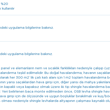
m %20
ullanılır
eki uygulama bilgilerine bakınız.
eki uygulama bilgilerine bakınız.
 panel ve elemanların nem ve sıcaklık farklılıkları nedeniyle çalışıp
landırma teşkil edilmelidir. Bu doğal havalandırma, havanın saçakla
 olarak her 300 m2’ lik çatı katı alanı için 1 m2 toplam havalandırma b
yarısı saçaklardan hava girişi için, diğer yarısı da mahya yakınlarınd
için kapaklı veya kapaksız olmak üzere iki tip shingle havalandırma ba
er. Yeri belirlenen baca monte edilmeden önce, OSB levha shingle haval
hava girişi için de ölçüsünde ve uygun boşluklar bırakılmalı ve kuş/böc
olması nedeniyle shingle levhalarda altyapının çalışması kaynaklı 