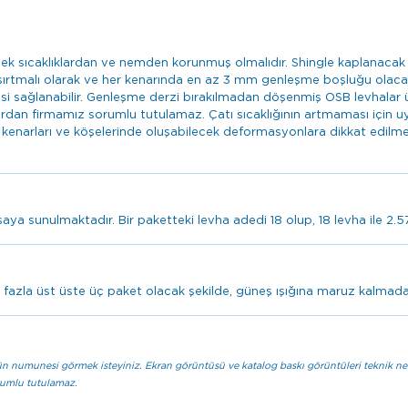
sek sıcaklıklardan ve nemden korunmuş olmalıdır. Shingle kaplanacak
aşırtmalı olarak ve her kenarında en az 3 mm genleşme boşluğu olacak 
i sağlanabilir. Genleşme derzi bırakılmadan döşenmiş OSB levhalar ü
rdan firmamız sorumlu tutulamaz. Çatı sıcaklığının artmaması için u
le kenarları ve köşelerinde oluşabilecek deformasyonlara dikkat edilmel
asaya sunulmaktadır. Bir paketteki levha adedi 18 olup, 18 levha ile 2
 fazla üst üste üç paket olacak şekilde, güneş ışığına maruz kalmad
 numunesi görmek isteyiniz. Ekran görüntüsü ve katalog baskı görüntüleri teknik neden
orumlu tutulamaz.