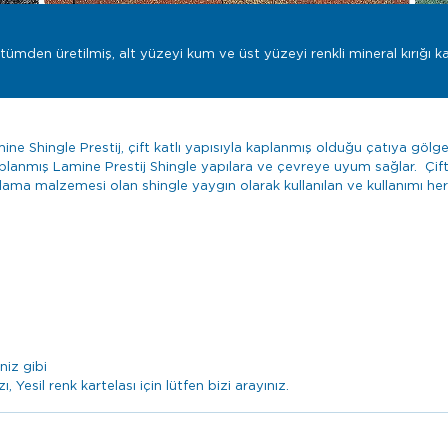
tümden üretilmiş, alt yüzeyi kum ve üst yüzeyi renkli mineral kırığı kap
ne Shingle Prestij, çift katlı yapısıyla kaplanmış olduğu çatıya göl
lanmış Lamine Prestij Shingle yapılara ve çevreye uyum sağlar. Çift Ka
aplama malzemesi olan shingle yaygın olarak kullanılan ve kullanımı 
niz gibi
esil renk kartelası için lütfen bizi arayınız.