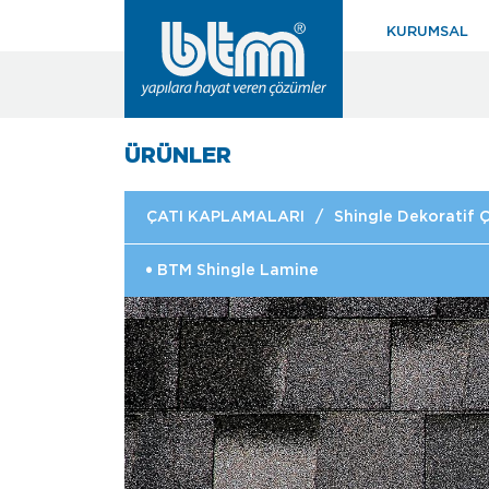
KURUMSAL
ÜRÜNLER
ÇATI KAPLAMALARI
/
Shingle Dekoratif Ç
BTM Shingle Lamine