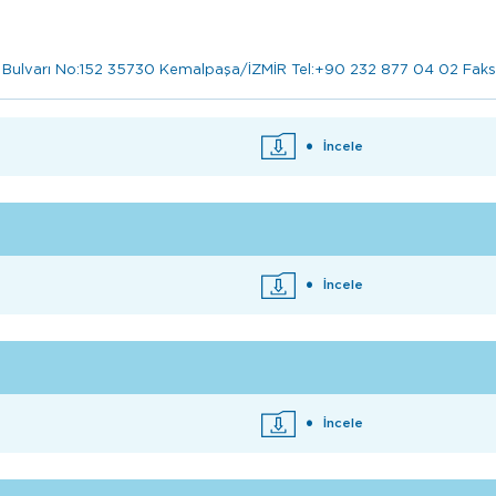
i Bulvarı No:152 35730 Kemalpaşa/İZMİR Tel:+90 232 877 04 02 Fa
İncele
İncele
İncele