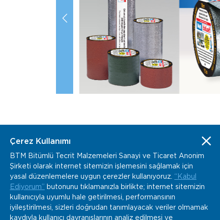
Çerez Kullanımı
BTM Bitümlü Tecrit Malzemeleri Sanayi ve Ticaret Anonim
Şirketi olarak internet sitemizin işlemesini sağlamak için
www.btm.co
info@btm.co
yasal düzenlemelere uygun çerezler kullanıyoruz.
“Kabul
+90 232 877 04 02
Ediyorum”
butonunu tıklamanızla birlikte; internet sitemizin
Kemalpaşa Organize Sanayi Bölgesi Gazi Bulvarı
kullanıcıyla uyumlu hale getirilmesi, performansının
No:152 Kemalpaşa, İzmir / Türkiye
iyileştirilmesi, sizleri doğrudan tanımlayacak veriler olmamak
kaydıyla kullanıcı davranışlarının analiz edilmesi ve