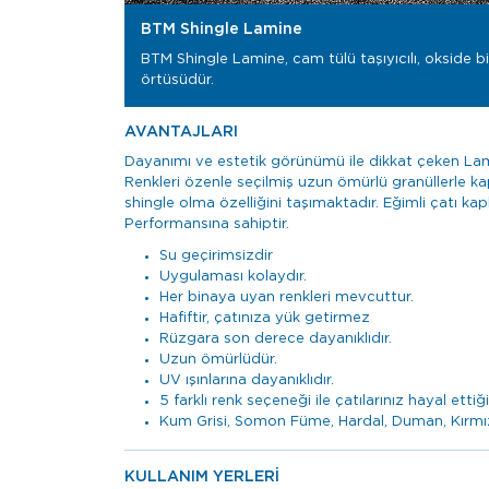
BTM Shingle Lamine
BTM Shingle Lamine, cam tülü taşıyıcılı, okside bi
örtüsüdür.
AVANTAJLARI
Dayanımı ve estetik görünümü ile dikkat çeken Lami
Renkleri özenle seçilmiş uzun ömürlü granüllerle kap
shingle olma özelliğini taşımaktadır. Eğimli çatı k
Performansına sahiptir.
Su geçirimsizdir
Uygulaması kolaydır.
Her binaya uyan renkleri mevcuttur.
Hafiftir, çatınıza yük getirmez
Rüzgara son derece dayanıklıdır.
Uzun ömürlüdür.
UV ışınlarına dayanıklıdır.
5 farklı renk seçeneği ile çatılarınız hayal ettiği
Kum Grisi, Somon Füme, Hardal, Duman, Kırmızı, Y
KULLANIM YERLERİ