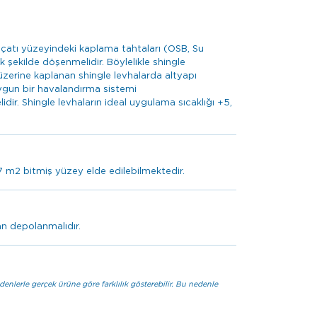
 çatı yüzeyindeki kaplama tahtaları (OSB, Su
şekilde döşenmelidir. Böylelikle shingle
zerine kaplanan shingle levhalarda altyapı
ygun bir havalandırma sistemi
idir. Shingle levhaların ideal uygulama sıcaklığı +5,
.57 m2 bitmiş yüzey elde edilebilmektedir.
an depolanmalıdır.
lerle gerçek ürüne göre farklılık gösterebilir. Bu nedenle