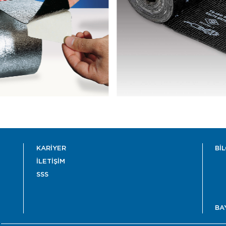
KARİYER
Bİ
İLETİŞİM
SSS
BA