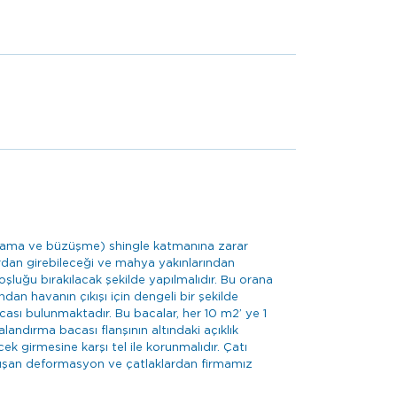
 (uzama ve büzüşme) shingle katmanına zarar
rdan girebileceği ve mahya yakınlarından
oşluğu bırakılacak şekilde yapılmalıdır. Bu orana
an havanın çıkışı için dengeli bir şekilde
cası bulunmaktadır. Bu bacalar, her 10 m2’ ye 1
andırma bacası flanşının altındaki açıklık
ek girmesine karşı tel ile korunmalıdır. Çatı
oluşan deformasyon ve çatlaklardan firmamız