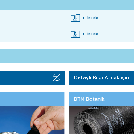
İncele
İncele
Detaylı Bilgi Almak için
BTM Kiremitaltı