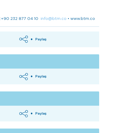
ks:+90 232 877 04 10
info@btm.co
•
www.btm.co
Paylaş
Paylaş
Paylaş