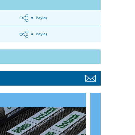
Paylaş
Paylaş
BTM Geotekstil