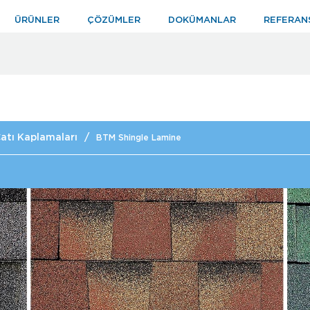
ÜRÜNLER
ÇÖZÜMLER
DOKÜMANLAR
REFERAN
atı Kaplamaları
/
BTM Shingle Lamine