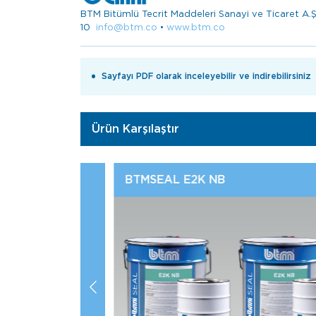
BTM Bitümlü Tecrit Maddeleri Sanayi ve Ticaret A
10
info@btm.co
•
www.btm.co
Sayfayı PDF olarak inceleyebilir ve indirebilirsiniz
Ürün Karşılaştır
Bitüsol BTS 100