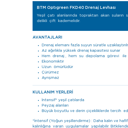
BTM Optıgreen FKD40 Drenaj Levhası
Yeşil çatı alanlarında topraktan akan suların 
delikli çift kademelidir.
AVANTAJLARI
Drenaj elemanı fazla suyun süratle uzaklaştırı
Az ağırlıkla yüksek drenaj kapasitesi sunar
Hem drenaj , hem su depolama görevi ile pe
Ekonomiktir
Uzun ömürlüdür
Çürümez
Ayrışmaz
KULLANIM YERLERİ
İntensif* yeşil çatılarda
Peyzaj alanları
Büyük boyutlu ve derin çiçekliklerde tercih edil
*İntensif (Yoğun yeşillendirme) : Daha kalın ve h
kalınlığına varan uygulamalar yapılabilir. Bitkil