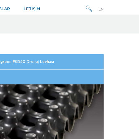
SLAR
İLETİŞİM
EN
BTM Optıgreen FKD40 Drenaj Levhası