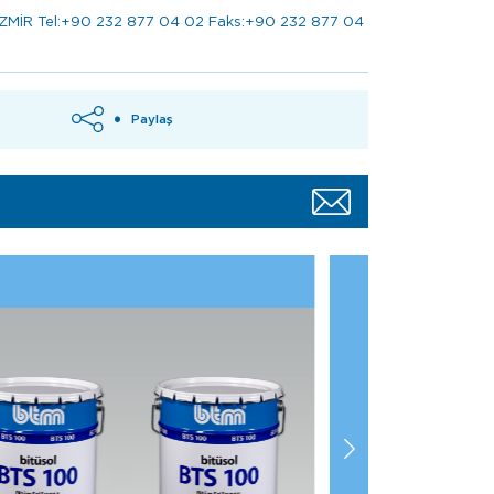
a/İZMİR Tel:+90 232 877 04 02 Faks:+90 232 877 04
Paylaş
BDB45 Dilatasy