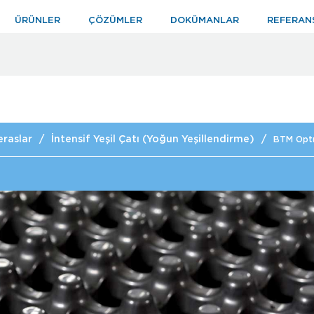
ÜRÜNLER
ÇÖZÜMLER
DOKÜMANLAR
REFERAN
eraslar
/
İntensif Yeşil Çatı (Yoğun Yeşillendirme)
/