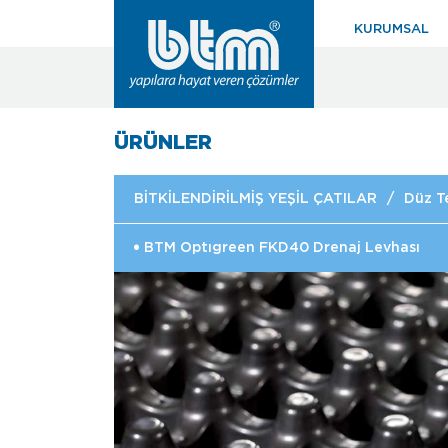
KURUMSAL
ÜRÜNLER
BİTKİLENDİRİLMİŞ YEŞİL ÇATILAR
/
Düz T
BTM Optıgreen FKD40 Drenaj Levhası