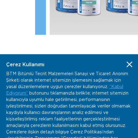
Çerez Kullanımı
BTM Bitümlü Tecrit Malzemeleri Sanayi ve Ticaret Anonim
Şirketi olarak internet sitemizin işlemesini sağlamak için
www.btm.co
info@btm.co
yasal düzenlemelere uygun çerezler kullanıyoruz.
“Kabul
+90 232 877 04 02
Ediyorum”
butonunu tıklamanızla birlikte; internet sitemizin
Kemalpaşa Organize Sanayi Bölgesi Gazi Bulvarı
kullanıcıyla uyumlu hale getirilmesi, performansının
No:152 Kemalpaşa, İzmir / Türkiye
iyileştirilmesi, sizleri doğrudan tanımlayacak veriler olmamak
kaydıyla kullanıcı davranışlarının analiz edilmesi ve
kişiselleştirilmiş reklam faaliyetlerinin gerçekleştirilmesi
amaçlarıyla çerezlerin kullanılmasını kabul etmiş olursunuz.
Çerezlere ilişkin detaylı bilgiye Çerez Politikası’ndan