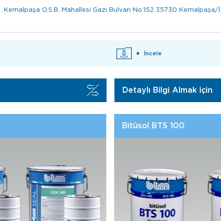
.Ş. Kemalpaşa O.S.B. Mahallesi Gazi Bulvarı No:152 35730 Kemalpaş
İncele
Detaylı Bilgi Almak için
BTMSEAL PU 1260