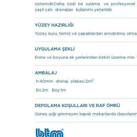
sistemdir.Daha özel bir sulama ve profesyonel b
yeşil çatı drenajları kullanımı yeterlidir.
YÜZEY HAZIRLIĞI
Yüzey kuru, temiz ve çapaklardan arındırılmış olmalı
UYGULAMA ŞEKLİ
Enine ve boyuna ek yerlerinden birbiri üzerine min. 1-
AMBALAJ
2
h:40mm drenaj plakası:2m
En:2m Boy:1m
DEPOLAMA KOŞULLARI VE RAF ÖMRÜ
Güneş ışığı görmeyen kapalı mekanlarda depolanma