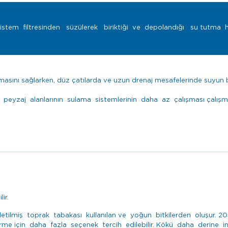
sistem filtresinden süzülerek biriktiği ve depolandığı su tutma h
lmasını sağlarken, düz çatılarda ve uzun drenaj mesafelerinde suyun b
yzaj alanlarının sulama sistemlerinin daha az çalışması çalışm
ir.
afifletilmiş toprak tabakası kullanılan ve yoğun bitkilerden oluşu
endirme için daha fazla seçenek tercih edilebilir. Kökü daha derin