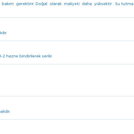
akım gerektirir. Doğal olarak maliyeti daha yüksektir . Su tutma
dır.
2 hazne bindirilerek serilir.
lıdır.