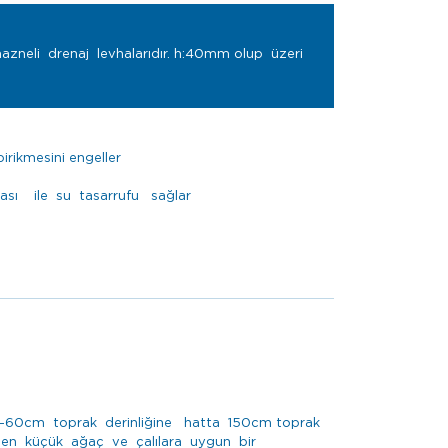
azneli drenaj levhalarıdır. h:40mm olup üzeri
irikmesini engeller
ası ile su tasarrufu sağlar
r. 20-60cm toprak derinliğine hatta 150cm toprak
e inen küçük ağaç ve çalılara uygun bir