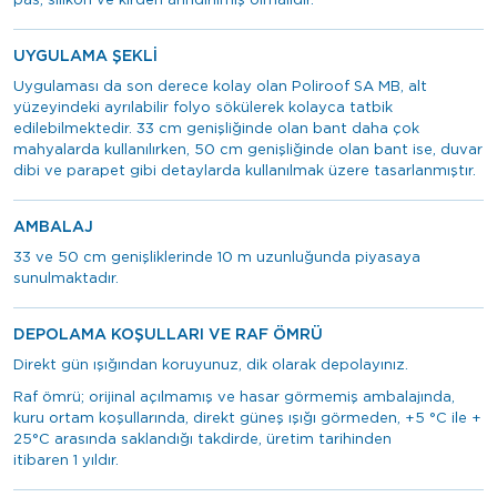
pas, silikon ve kirden arındırılmış olmalıdır.
UYGULAMA ŞEKLİ
Uygulaması da son derece kolay olan Poliroof SA MB, alt
yüzeyindeki ayrılabilir folyo sökülerek kolayca tatbik
edilebilmektedir. 33 cm genişliğinde olan bant daha çok
mahyalarda kullanılırken, 50 cm genişliğinde olan bant ise, duvar
dibi ve parapet gibi detaylarda kullanılmak üzere tasarlanmıştır.
AMBALAJ
33 ve 50 cm genişliklerinde 10 m uzunluğunda piyasaya
sunulmaktadır.
DEPOLAMA KOŞULLARI VE RAF ÖMRÜ
Direkt gün ışığından koruyunuz, dik olarak depolayınız.
Raf ömrü; orijinal açılmamış ve hasar görmemiş ambalajında,
kuru ortam koşullarında, direkt güneş ışığı görmeden, +5 °C ile +
25°C arasında saklandığı takdirde, üretim tarihinden
itibaren 1 yıldır.