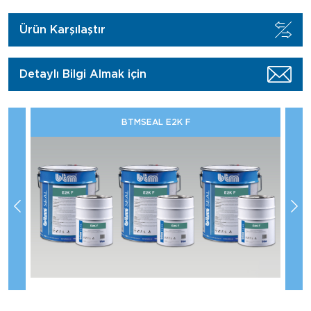
Ürün Karşılaştır
Detaylı Bilgi Almak için
BTMSEAL E2K F
Te