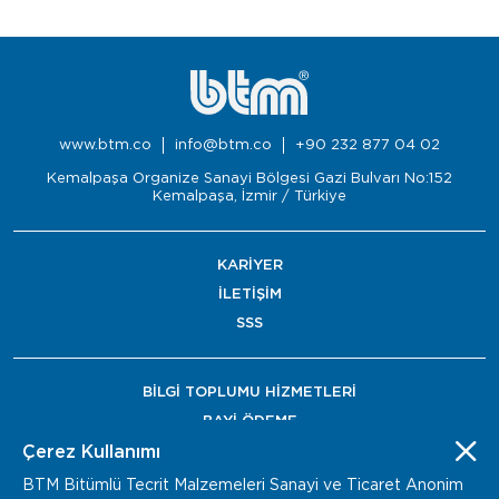
www.btm.co
info@btm.co
+90 232 877 04 02
Kemalpaşa Organize Sanayi Bölgesi Gazi Bulvarı No:152
Kemalpaşa, İzmir / Türkiye
KARİYER
İLETİŞİM
SSS
BİLGİ TOPLUMU HİZMETLERİ
BAYİ ÖDEME
Çerez Kullanımı
BTM Bitümlü Tecrit Malzemeleri Sanayi ve Ticaret Anonim