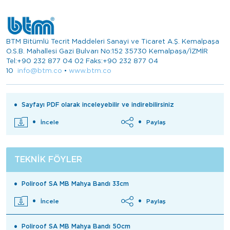
BTM Bitümlü Tecrit Maddeleri Sanayi ve Ticaret A.Ş. Kemalpaşa
O.S.B. Mahallesi Gazi Bulvarı No:152 35730 Kemalpaşa/İZMİR
Tel:+90 232 877 04 02 Faks:+90 232 877 04
10
info@btm.co
•
www.btm.co
Sayfayı PDF olarak inceleyebilir ve indirebilirsiniz
İncele
Paylaş
TEKNIK FÖYLER
Poliroof SA MB Mahya Bandı 33cm
İncele
Paylaş
Poliroof SA MB Mahya Bandı 50cm