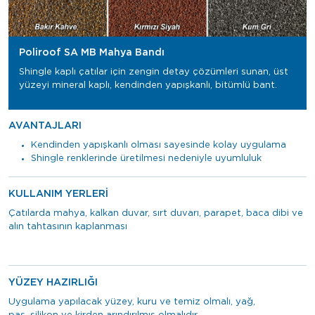
Poliroof SA MB Mahya Bandı
Shingle kaplı çatılar için zengin detay çözümleri sunan, üst
yüzeyi mineral kaplı, kendinden yapışkanlı, bitümlü bant.
AVANTAJLARI
Kendinden yapışkanlı olması sayesinde kolay uygulama
Shingle renklerinde üretilmesi nedeniyle uyumluluk
KULLANIM YERLERİ
Çatılarda mahya, kalkan duvar, sırt duvarı, parapet, baca dibi ve
alın tahtasının kaplanması
YÜZEY HAZIRLIĞI
Uygulama yapılacak yüzey, kuru ve temiz olmalı, yağ,