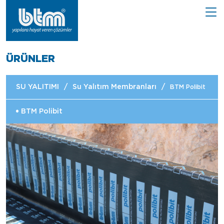
ÜRÜNLER
SU YALITIMI
/
Su Yalıtım Membranları
/
BTM Polibit
BTM Polibit