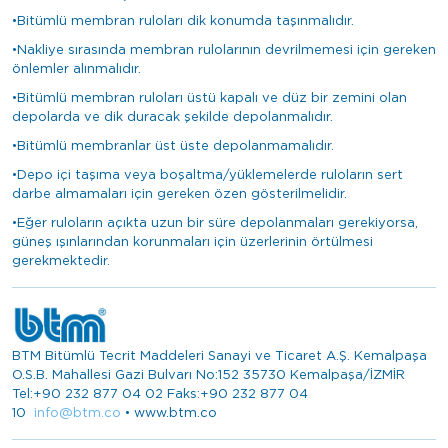
•Bitümlü membran ruloları dik konumda taşınmalıdır.
•Nakliye sırasında membran rulolarının devrilmemesi için gereken
önlemler alınmalıdır.
•Bitümlü membran ruloları üstü kapalı ve düz bir zemini olan
depolarda ve dik duracak şekilde depolanmalıdır.
•Bitümlü membranlar üst üste depolanmamalıdır.
•Depo içi taşıma veya boşaltma/yüklemelerde ruloların sert
darbe almamaları için gereken özen gösterilmelidir.
•Eğer ruloların açıkta uzun bir süre depolanmaları gerekiyorsa,
güneş ışınlarından korunmaları için üzerlerinin örtülmesi
gerekmektedir.
BTM Bitümlü Tecrit Maddeleri Sanayi ve Ticaret A.Ş. Kemalpaşa
O.S.B. Mahallesi Gazi Bulvarı No:152 35730 Kemalpaşa/İZMİR
Tel:+90 232 877 04 02 Faks:+90 232 877 04
10
info@btm.co
•
www.btm.co