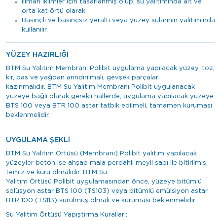
Ilıman iklimler için tasarlanmış olup, su yalıtımında alt ve
orta kat örtü olarak
Basınçlı ve basınçsız yeraltı veya yüzey sularının yalıtımında
kullanılır.
YÜZEY HAZIRLIĞI
BTM Su Yalıtım Membranı Polibit uygulama yapılacak yüzey, toz,
kir, pas ve yağdan arındırılmalı, gevşek parçalar
kazınmalıdır. BTM Su Yalıtım Membranı Polibit uygulanacak
yüzeye bağlı olarak gerekli hallerde, uygulama yapılacak yüzeye
BTS 100 veya BTR 100 astar tatbik edilmeli, tamamen kuruması
beklenmelidir.
UYGULAMA ŞEKLİ
BTM Su Yalıtım Örtüsü (Membranı) Polibit yalıtım yapılacak
yüzeyler beton ise ahşap mala perdahlı meyil şapı ile bitirilmiş,
temiz ve kuru olmalıdır. BTM Su
Yalıtım Örtüsü Polibit uygulamasından önce, yüzeye bitümlü
solüsyon astar BTS 100 (TS103) veya bitümlü emülsiyon astar
BTR 100 (TS113) sürülmüş olmalı ve kuruması beklenmelidir.
Su Yalıtım Örtüsü Yapıştırma Kuralları: