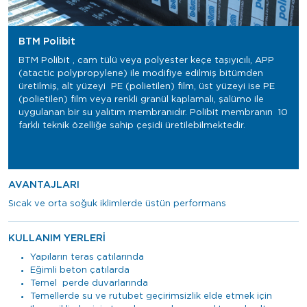
BTM Polibit
BTM Polibit , cam tülü veya polyester keçe taşıyıcılı, APP
(atactic polypropylene) ile modifiye edilmiş bitümden
üretilmiş, alt yüzeyi PE (polietilen) film, üst yüzeyi ise PE
(polietilen) film veya renkli granül kaplamalı, şalümo ile
uygulanan bir su yalıtım membranıdır. Polibit membranın 10
farklı teknik özelliğe sahip çeşidi üretilebilmektedir.
AVANTAJLARI
Sıcak ve orta soğuk iklimlerde üstün performans
KULLANIM YERLERİ
Yapıların teras çatılarında
Eğimli beton çatılarda
Temel perde duvarlarında
Temellerde su ve rutubet geçirimsizlik elde etmek için