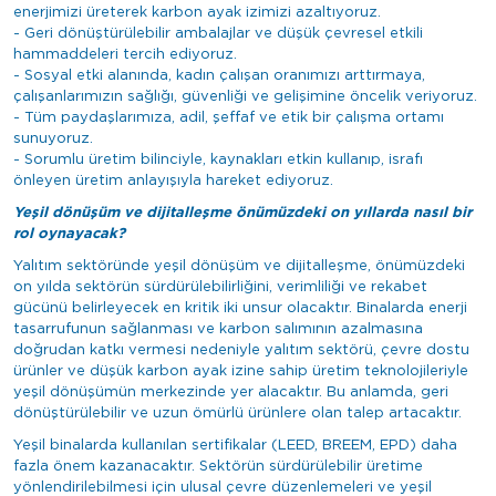
enerjimizi üreterek karbon ayak izimizi azaltıyoruz.
- Geri dönüştürülebilir ambalajlar ve düşük çevresel etkili
hammaddeleri tercih ediyoruz.
- Sosyal etki alanında, kadın çalışan oranımızı arttırmaya,
çalışanlarımızın sağlığı, güvenliği ve gelişimine öncelik veriyoruz.
- Tüm paydaşlarımıza, adil, şeffaf ve etik bir çalışma ortamı
sunuyoruz.
- Sorumlu üretim bilinciyle, kaynakları etkin kullanıp, israfı
önleyen üretim anlayışıyla hareket ediyoruz.
Yeşil dönüşüm ve dijitalleşme önümüzdeki on yıllarda nasıl bir
rol oynayacak?
Yalıtım sektöründe yeşil dönüşüm ve dijitalleşme, önümüzdeki
on yılda sektörün sürdürülebilirliğini, verimliliği ve rekabet
gücünü belirleyecek en kritik iki unsur olacaktır. Binalarda enerji
tasarrufunun sağlanması ve karbon salımının azalmasına
doğrudan katkı vermesi nedeniyle yalıtım sektörü, çevre dostu
ürünler ve düşük karbon ayak izine sahip üretim teknolojileriyle
yeşil dönüşümün merkezinde yer alacaktır. Bu anlamda, geri
dönüştürülebilir ve uzun ömürlü ürünlere olan talep artacaktır.
Yeşil binalarda kullanılan sertifikalar (LEED, BREEM, EPD) daha
fazla önem kazanacaktır. Sektörün sürdürülebilir üretime
yönlendirilebilmesi için ulusal çevre düzenlemeleri ve yeşil