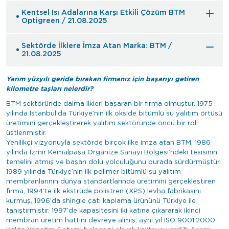
Kentsel Isı Adalarına Karşı Etkili Çözüm BTM
Optigreen / 21.08.2025
Sektörde İlklere İmza Atan Marka: BTM /
21.08.2025
Yarım yüzyılı geride bırakan firmanız için başarıyı getiren
kilometre taşları nelerdir?
BTM sektöründe daima ilkleri başaran bir firma olmuştur. 1975
yılında İstanbul’da Türkiye’nin ilk okside bitümlü su yalıtım örtüsü
üretimini gerçekleştirerek yalıtım sektöründe öncü bir rol
üstlenmiştir.
Yenilikçi vizyonuyla sektörde birçok ilke imza atan BTM, 1986
yılında İzmir Kemalpaşa Organize Sanayi Bölgesi’ndeki tesisinin
temelini atmış ve başarı dolu yolculuğunu burada sürdürmüştür.
1989 yılında Türkiye’nin ilk polimer bitümlü su yalıtım
membranlarının dünya standartlarında üretimini gerçekleştiren
firma, 1994’te ilk ekstrüde polistren (XPS) levha fabrikasını
kurmuş, 1996’da shingle çatı kaplama ürününü Türkiye ile
tanıştırmıştır. 1997’de kapasitesini iki katına çıkararak ikinci
membran üretim hattını devreye almış, aynı yıl ISO 9001:2000