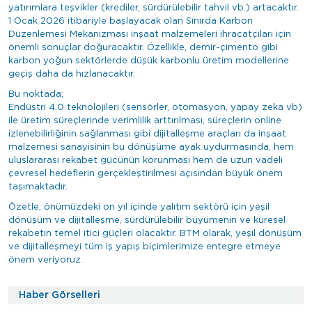
yatırımlara teşvikler (krediler, sürdürülebilir tahvil vb.) artacaktır.
1 Ocak 2026 itibariyle başlayacak olan Sınırda Karbon
Düzenlemesi Mekanizması inşaat malzemeleri ihracatçıları için
önemli sonuçlar doğuracaktır. Özellikle, demir-çimento gibi
karbon yoğun sektörlerde düşük karbonlu üretim modellerine
geçiş daha da hızlanacaktır.
Bu noktada;
Endüstri 4.0 teknolojileri (sensörler, otomasyon, yapay zeka vb)
ile üretim süreçlerinde verimlilik arttırılması, süreçlerin online
izlenebilirliğinin sağlanması gibi dijitalleşme araçları da inşaat
malzemesi sanayisinin bu dönüşüme ayak uydurmasında, hem
uluslararası rekabet gücünün korunması hem de uzun vadeli
çevresel hedeflerin gerçekleştirilmesi açısından büyük önem
taşımaktadır.
Özetle, önümüzdeki on yıl içinde yalıtım sektörü için yeşil
dönüşüm ve dijitalleşme, sürdürülebilir büyümenin ve küresel
rekabetin temel itici güçleri olacaktır. BTM olarak, yeşil dönüşüm
ve dijitalleşmeyi tüm iş yapış biçimlerimize entegre etmeye
önem veriyoruz.
Haber Görselleri