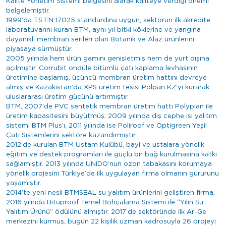
Kalite Yönetim Sistemi belgesini alarak kaliteye verdiği önemi
belgelemiştir.
1999’da TS EN 17025 standardına uygun, sektörün ilk akredite
laboratuvarını kuran BTM, aynı yıl bitki köklerine ve yangına
dayanıklı membran serileri olan Botanik ve Alaz ürünlerini
piyasaya sürmüştür.
2005 yılında hem ürün gamını genişletmiş hem de yurt dışına
açılmıştır. Corrubit ondüle bitümlü çatı kaplama levhasının
üretimine başlamış, üçüncü membran üretim hattını devreye
almış ve Kazakistan’da XPS üretim tesisi Polpan KZ’yi kurarak
uluslararası üretim gücünü artırmıştır.
BTM, 2007’de PVC sentetik membran üretim hattı Polyplan ile
üretim kapasitesini büyütmüş; 2009 yılında dış cephe ısı yalıtım
sistemi BTM Plus’ı, 2011 yılında ise Poliroof ve Optigreen Yeşil
Çatı Sistemlerini sektöre kazandırmıştır.
2012’de kurulan BTM Ustam Kulübü, bayi ve ustalara yönelik
eğitim ve destek programları ile güçlü bir bağ kurulmasına katkı
sağlamıştır. 2013 yılında UNIDO’nun ozon tabakasını korumaya
yönelik projesini Türkiye’de ilk uygulayan firma olmanın gururunu
yaşamıştır.
2014’te yeni nesil BTMSEAL su yalıtım ürünlerini geliştiren firma,
2016 yılında Bituproof Temel Bohçalama Sistemi ile “Yılın Su
Yalıtım Ürünü” ödülünü almıştır. 2017’de sektöründe ilk Ar-Ge
merkezini kurmuş, bugün 22 kişilik uzman kadrosuyla 26 projeyi