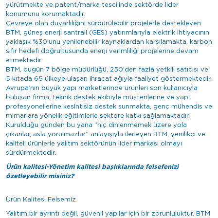
yürütmekte ve patent/marka tescilinde sektörde lider
konumunu korumaktadır.
Çevreye olan duyarlılığını sürdürülebilir projelerle destekleyen
BTM, güneş enerji santrali (GES) yatırımlarıyla elektrik ihtiyacının
yaklaşık %30’unu yenilenebilir kaynaklardan karşılamakta, karbon
sıfır hedefi doğrultusunda enerji verimliliği projelerine devam
etmektedir.
BTM, bugün 7 bölge müdürlüğü, 250’den fazla yetkili satıcısı ve
5 kıtada 65 ülkeye ulaşan ihracat ağıyla faaliyet göstermektedir.
Avrupa’nın büyük yapı marketlerinde ürünleri son kullanıcıyla
buluşan firma, teknik destek ekibiyle müşterilerine ve yapı
profesyonellerine kesintisiz destek sunmakta, genç mühendis ve
mimarlara yönelik eğitimlerle sektöre katkı sağlamaktadır.
Kurulduğu günden bu yana “hiç dinlenmemek üzere yola
çıkanlar, asla yorulmazlar” anlayışıyla ilerleyen BTM, yenilikçi ve
kaliteli ürünlerle yalıtım sektörünün lider markası olmayı
sürdürmektedir.
Ürün kalitesi-Yönetim kalitesi başlıklarında felsefenizi
özetleyebilir misiniz?
Ürün Kalitesi Felsemiz
Yalıtım bir ayrıntı değil, güvenli yapılar için bir zorunluluktur. BTM