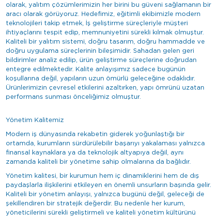
olarak, yalıtım çözümlerimizin her birini bu güveni sağlamanın bir
aracı olarak görüyoruz. Hedefimiz, eğitimli ekibimizle modern
teknolojileri takip etmek, İş geliştirme süreçleriyle müşteri
ihtiyaçlarını tespit edip, memnuniyetini sürekli kılmak olmuştur.
Kaliteli bir yalıtım sistemi, doğru tasarım, doğru hammadde ve
doğru uygulama süreçlerinin bileşimidir. Sahadan gelen geri
bildirimler analiz edilip, ürün geliştirme süreçlerine doğrudan
entegre edilmektedir. Kalite anlayışımız sadece bugünün
koşullarına değil, yapıların uzun ömürlü geleceğine odaklıdır.
Ürünlerimizin çevresel etkilerini azaltırken, yapı ömrünü uzatan
performans sunması önceliğimiz olmuştur.
Yönetim Kalitemiz
Modern iş dünyasında rekabetin giderek yoğunlaştığı bir
ortamda, kurumların sürdürülebilir başarıyı yakalaması yalnızca
finansal kaynaklara ya da teknolojik altyapıya değil, aynı
zamanda kaliteli bir yönetime sahip olmalarına da bağlıdır.
Yönetim kalitesi, bir kurumun hem iç dinamiklerini hem de dış
paydaşlarla ilişkilerini etkileyen en önemli unsurların başında gelir.
Kaliteli bir yönetim anlayışı, yalnızca bugünü değil, geleceği de
şekillendiren bir stratejik değerdir. Bu nedenle her kurum,
yöneticilerini sürekli geliştirmeli ve kaliteli yönetim kültürünü