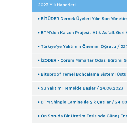
2023 Yılı Haberleri
BİTÜDER Dernek Üyeleri Yılın Son Yönetim 
BTM’den Kaizen Projesi : Atık Asfalt Geri
Türkiye’ye Yalıtımın Önemini Öğretti / 22
İZODER - Çorum Mimarlar Odası Eğitimi Ge
Bituproof Temel Bohçalama Sistemi Üstün 
Su Yalıtımı Temelde Başlar / 24.08.2023
BTM Shingle Lamine İle Şık Çatılar / 24.0
On Soruda Bir Üretim Tesisinde Güneş En