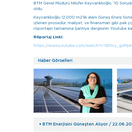
BTM Genel Müdürü Nilüfer Keyvanklıoğlu “10 Soruda 
oldu.
Keyvanklıoğlu 12.000 m2’lik alanı Güneş Enerji Sistemi
izlenen prosedür, maliyet, ve finansman gibi pek ço
röportajın tamamına Şantiye dergisinin Youtube kana
Röportaj Linki:
https://www.youtube.com/watch?v=ED1vy_gzMj4
Haber Görselleri
BTM Enerjisini Güneşten Alıyor / 22.06.2