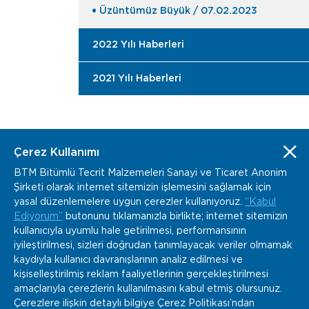
Üzüntümüz Büyük / 07.02.2023
2022 Yılı Haberleri
2021 Yılı Haberleri
Çerez Kullanımı
BTM Bitümlü Tecrit Malzemeleri Sanayi ve Ticaret Anonim
Şirketi olarak internet sitemizin işlemesini sağlamak için
www.btm.co
info@btm.co
yasal düzenlemelere uygun çerezler kullanıyoruz.
“Kabul
+90 232 877 04 02
Ediyorum”
butonunu tıklamanızla birlikte; internet sitemizin
Kemalpaşa Organize Sanayi Bölgesi Gazi Bulvarı
kullanıcıyla uyumlu hale getirilmesi, performansının
No:152 Kemalpaşa, İzmir / Türkiye
iyileştirilmesi, sizleri doğrudan tanımlayacak veriler olmamak
kaydıyla kullanıcı davranışlarının analiz edilmesi ve
kişiselleştirilmiş reklam faaliyetlerinin gerçekleştirilmesi
amaçlarıyla çerezlerin kullanılmasını kabul etmiş olursunuz.
Çerezlere ilişkin detaylı bilgiye Çerez Politikası’ndan