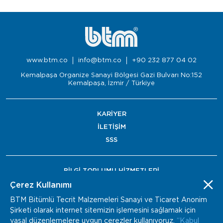
www.btm.co
info@btm.co
+90 232 877 04 02
Kemalpaşa Organize Sanayi Bölgesi Gazi Bulvarı No:152
Kemalpaşa, İzmir / Türkiye
KARİYER
İLETİŞİM
SSS
BİLGİ TOPLUMU HİZMETLERİ
BAYİ ÖDEME
Çerez Kullanımı
BTM Bitümlü Tecrit Malzemeleri Sanayi ve Ticaret Anonim
Şirketi olarak internet sitemizin işlemesini sağlamak için
yasal düzenlemelere uygun çerezler kullanıyoruz.
“Kabul