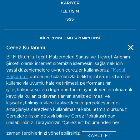
KARİYER
İLETİŞİM
SSS
BİLGİ TOPLUMU HİZMETLERİ
BAYİ ÖDEME
Çerez Kullanımı
BTM Bitümlü Tecrit Malzemeleri Sanayi ve Ticaret Anonim
Şirketi olarak internet sitemizin işlemesini sağlamak için
yasal düzenlemelere uygun çerezler kullanıyoruz.
“Kabul
Ediyorum”
butonunu tıklamanızla birlikte; internet sitemizin
kullanıcıyla uyumlu hale getirilmesi, performansının
iyileştirilmesi, sizleri doğrudan tanımlayacak veriler olmamak
kaydıyla kullanıcı davranışlarının analiz edilmesi ve
kişiselleştirilmiş reklam faaliyetlerinin gerçekleştirilmesi
amaçlarıyla çerezlerin kullanılmasını kabul etmiş olursunuz.
Çerezlere ilişkin detaylı bilgiye Çerez Politikası’ndan
ulaşabilirsiniz. Tarayıcınızın “Çerezler” bölümünden her
zaman tercihlerinizi yönetebilirsiniz.
Copyright © 2022 - BTM Tüm Hakları Saklıdır.
KABUL ET