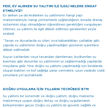
PEKİ, EV ALIRKEN SU YALITIMI İLE İLGİLİ NELERE DİKKAT
ETMELİYİZ?
Ev alırken ya da kiralarken su yalıtımının hangi yapı
malzemeleriyle, hangi yöntemlerle sağlandığının, binada drenaj
sisteminin olup olmadığının öğrenilmesi gerektiğini vurgulayan
Ürkmez, su yalıtımı ile ilgili dikkat edilmesi gerekenleri şöyle
sıraladı;
“Tavan ve duvarlarda su izleri, sıva kabarıklıkları, çatlaklar gibi
yapıda su yalıtımının doğru yapılmadığını gösteren işaretlere
dikkat edilmelidir.
Suyun çatılardan veya tavandan damlaması, bodrumları su
basması gibi durumlar su yalıtımının iyi sağlanmadığı yapılarda
meydana gelir. Yine doğru su yalıtımı yapılmadığı için binalarda
oluşan bakteri ve küf sağlığa zarar vermekte, uzun vadede ciddi
sorunlara yol açmaktadır.
DOĞRU UYGULAMA İÇİN YILLARIN TECRÜBESİ BTM
Su yalıtımı bir sistemdir ve doğru yalıtım; doğru malzeme,
malzemeye uygun doğru detay ve doğru uygulamanın
birleşiminden geçer. Doğru su yalıtımı ile güvenli, sağlıklı ve