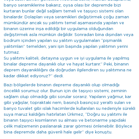
banyo seramiklerine bakarız, oysa olası bir depremde bizi
kurtaran bunlar değil sağlam temeli ve taşıyıcı sistemi olan
binalardır. Dolapları veya seramikleri değiştirmek çoğu zaman
mümkündür ancak su yalıtımı temel aşamasında yapılan ve
binanın üzerine inşa edildiği bir uygulama olduğundan
değiştirmek asla mümkün değildir. Sonradan bina dışından veya
bodrum içinden yapılan su yalıtım uygulamaları “pişmanlık
yalıtımları” temelden; yani işin başında yapılan yalıtımın yerini
tutmaz.
Su yalıtımı kaliteli, detayına uygun ve iyi uygulama ile yapılmış
binalar depreme dayanıklı olur ve hayat kurtarır.” Peki, binanın
deprem dayanıklılığını da doğrudan ilgilendiren su yalıtımına ne
kadar dikkat ediyoruz?” dedi.
Bazı bölgelerde binanın depreme dayanıklı olup olmadığı
öncelikli sorumuz olur. Bunun için de taşıyıcı sistemi, zeminin
sağlam olup olmadığı gibi sorular sorarız. Yapıların yağmur, kar
gibi yağışlar, topraktaki nem, basınçlı basınçsız yeraltı suları ve
banyo tuvalet gibi ıslak hacimlerde kullanılan su nedeniyle sürekli
suya maruz kaldığını hatırlatan Ürkmez, “Doğru su yalıtımı ile
binanın taşıyıcı kısımlarının su alması ve betonarme yapıdaki
çelik malzemenin paslanarak zarar görmesi önlenebilir. Böylece
bina depremde daha güvenli hale gelir” diye konuştu.