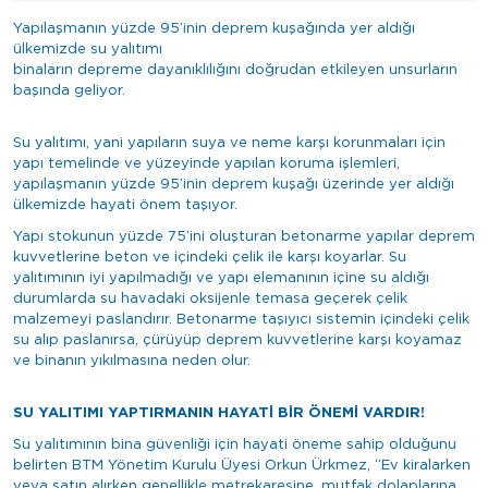
Yapılaşmanın yüzde 95’inin deprem kuşağında yer aldığı
ülkemizde su yalıtımı
binaların depreme dayanıklılığını doğrudan etkileyen unsurların
başında geliyor.
Su yalıtımı, yani yapıların suya ve neme karşı korunmaları için
yapı temelinde ve yüzeyinde yapılan koruma işlemleri,
yapılaşmanın yüzde 95’inin deprem kuşağı üzerinde yer aldığı
ülkemizde hayati önem taşıyor.
Yapı stokunun yüzde 75’ini oluşturan betonarme yapılar deprem
kuvvetlerine beton ve içindeki çelik ile karşı koyarlar. Su
yalıtımının iyi yapılmadığı ve yapı elemanının içine su aldığı
durumlarda su havadaki oksijenle temasa geçerek çelik
malzemeyi paslandırır. Betonarme taşıyıcı sistemin içindeki çelik
su alıp paslanırsa, çürüyüp deprem kuvvetlerine karşı koyamaz
ve binanın yıkılmasına neden olur.
SU YALITIMI YAPTIRMANIN HAYATİ BİR ÖNEMİ VARDIR!
Su yalıtımının bina güvenliği için hayati öneme sahip olduğunu
belirten BTM Yönetim Kurulu Üyesi Orkun Ürkmez, “Ev kiralarken
veya satın alırken genellikle metrekaresine, mutfak dolaplarına,