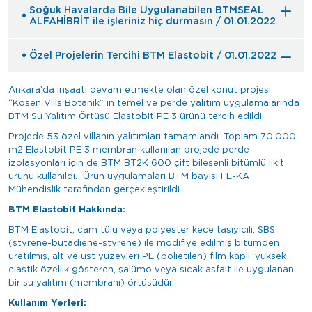
Soğuk Havalarda Bile Uygulanabilen BTMSEAL
ALFAHİBRİT ile işleriniz hiç durmasın / 01.01.2022
Özel Projelerin Tercihi BTM Elastobit / 01.01.2022
Ankara’da inşaatı devam etmekte olan özel konut projesi
“Kösen Vills Botanik” in temel ve perde yalıtım uygulamalarında
BTM Su Yalıtım Örtüsü Elastobit PE 3 ürünü tercih edildi.
Projede 53 özel villanın yalıtımları tamamlandı. Toplam 70.000
m2 Elastobit PE 3 membran kullanılan projede perde
izolasyonları için de BTM BT2K 600 çift bileşenli bitümlü likit
ürünü kullanıldı. Ürün uygulamaları BTM bayisi FE-KA
Mühendislik tarafından gerçekleştirildi.
BTM Elastobit Hakkında:
BTM Elastobit, cam tülü veya polyester keçe taşıyıcılı, SBS
(styrene-butadiene-styrene) ile modifiye edilmiş bitümden
üretilmiş, alt ve üst yüzeyleri PE (polietilen) film kaplı, yüksek
elastik özellik gösteren, şalümo veya sıcak asfalt ile uygulanan
bir su yalıtım (membranı) örtüsüdür.
Kullanım Yerleri: