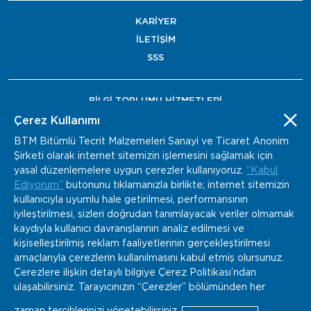
KARİYER
İLETİŞİM
SSS
BİLGİ TOPLUMU HİZMETLERİ
BAYİ ÖDEME
Çerez Kullanımı
BTM Bitümlü Tecrit Malzemeleri Sanayi ve Ticaret Anonim
Şirketi olarak internet sitemizin işlemesini sağlamak için
yasal düzenlemelere uygun çerezler kullanıyoruz.
“Kabul
Ediyorum”
butonunu tıklamanızla birlikte; internet sitemizin
kullanıcıyla uyumlu hale getirilmesi, performansının
iyileştirilmesi, sizleri doğrudan tanımlayacak veriler olmamak
kaydıyla kullanıcı davranışlarının analiz edilmesi ve
kişiselleştirilmiş reklam faaliyetlerinin gerçekleştirilmesi
amaçlarıyla çerezlerin kullanılmasını kabul etmiş olursunuz.
Çerezlere ilişkin detaylı bilgiye Çerez Politikası’ndan
ulaşabilirsiniz. Tarayıcınızın “Çerezler” bölümünden her