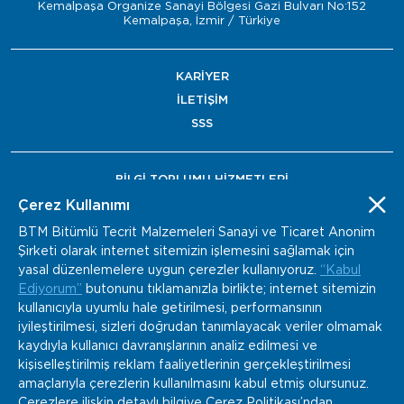
Kemalpaşa Organize Sanayi Bölgesi Gazi Bulvarı No:152
Kemalpaşa, İzmir / Türkiye
KARİYER
İLETİŞİM
SSS
BİLGİ TOPLUMU HİZMETLERİ
BAYİ ÖDEME
Çerez Kullanımı
BTM Bitümlü Tecrit Malzemeleri Sanayi ve Ticaret Anonim
Şirketi olarak internet sitemizin işlemesini sağlamak için
yasal düzenlemelere uygun çerezler kullanıyoruz.
“Kabul
Ediyorum”
butonunu tıklamanızla birlikte; internet sitemizin
kullanıcıyla uyumlu hale getirilmesi, performansının
iyileştirilmesi, sizleri doğrudan tanımlayacak veriler olmamak
kaydıyla kullanıcı davranışlarının analiz edilmesi ve
kişiselleştirilmiş reklam faaliyetlerinin gerçekleştirilmesi
amaçlarıyla çerezlerin kullanılmasını kabul etmiş olursunuz.
Çerezlere ilişkin detaylı bilgiye Çerez Politikası’ndan