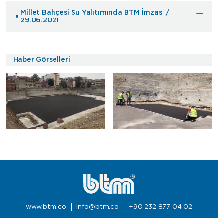
Millet Bahçesi Su Yalıtımında BTM İmzası /
29.06.2021
Haber Görselleri
www.btm.co
info@btm.co
+90 232 877 04 02