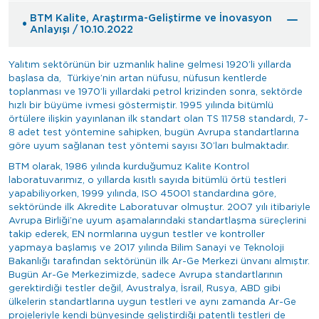
BTM Kalite, Araştırma-Geliştirme ve İnovasyon
Anlayışı / 10.10.2022
Yalıtım sektörünün bir uzmanlık haline gelmesi 1920’li yıllarda
başlasa da, Türkiye’nin artan nüfusu, nüfusun kentlerde
toplanması ve 1970’li yıllardaki petrol krizinden sonra, sektörde
hızlı bir büyüme ivmesi göstermiştir. 1995 yılında bitümlü
örtülere ilişkin yayınlanan ilk standart olan TS 11758 standardı, 7-
8 adet test yöntemine sahipken, bugün Avrupa standartlarına
göre uyum sağlanan test yöntemi sayısı 30’ları bulmaktadır.
BTM olarak, 1986 yılında kurduğumuz Kalite Kontrol
laboratuvarımız, o yıllarda kısıtlı sayıda bitümlü örtü testleri
yapabiliyorken, 1999 yılında, ISO 45001 standardına göre,
sektöründe ilk Akredite Laboratuvar olmuştur. 2007 yılı itibariyle
Avrupa Birliği’ne uyum aşamalarındaki standartlaşma süreçlerini
takip ederek, EN normlarına uygun testler ve kontroller
yapmaya başlamış ve 2017 yılında Bilim Sanayi ve Teknoloji
Bakanlığı tarafından sektörünün ilk Ar-Ge Merkezi ünvanı almıştır.
Bugün Ar-Ge Merkezimizde, sadece Avrupa standartlarının
gerektirdiği testler değil, Avustralya, İsrail, Rusya, ABD gibi
ülkelerin standartlarına uygun testleri ve aynı zamanda Ar-Ge
projeleriyle kendi bünyesinde geliştirdiği patentli testleri de