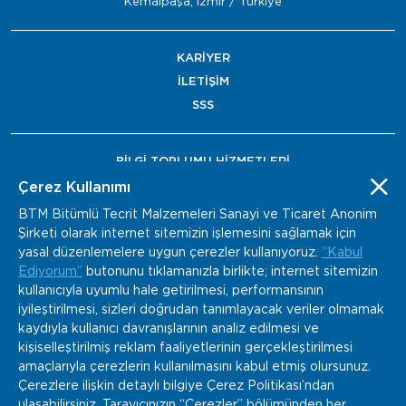
Kemalpaşa, İzmir / Türkiye
KARİYER
İLETİŞİM
SSS
BİLGİ TOPLUMU HİZMETLERİ
BAYİ ÖDEME
Çerez Kullanımı
BTM Bitümlü Tecrit Malzemeleri Sanayi ve Ticaret Anonim
Şirketi olarak internet sitemizin işlemesini sağlamak için
yasal düzenlemelere uygun çerezler kullanıyoruz.
“Kabul
Ediyorum”
butonunu tıklamanızla birlikte; internet sitemizin
kullanıcıyla uyumlu hale getirilmesi, performansının
iyileştirilmesi, sizleri doğrudan tanımlayacak veriler olmamak
kaydıyla kullanıcı davranışlarının analiz edilmesi ve
kişiselleştirilmiş reklam faaliyetlerinin gerçekleştirilmesi
amaçlarıyla çerezlerin kullanılmasını kabul etmiş olursunuz.
Çerezlere ilişkin detaylı bilgiye Çerez Politikası’ndan
ulaşabilirsiniz. Tarayıcınızın “Çerezler” bölümünden her