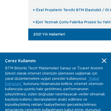
Özel Projelerin Tercihi BTM Elastobit / 01
Ejot Tezmak Çorlu Fabrika Projesi Su Yalı
2021 Yılı Haberleri
Çerez Kullanımı
BTM Bitümlü Tecrit Malzemeleri Sanayi ve Ticaret Anonim
Şirketi olarak internet sitemizin işlemesini sağlamak için
www.btm.co
info@btm.co
yasal düzenlemelere uygun çerezler kullanıyoruz.
“Kabul
+90 232 877 04 02
Ediyorum”
butonunu tıklamanızla birlikte; internet sitemizin
Kemalpaşa Organize Sanayi Bölgesi Gazi Bulvarı
kullanıcıyla uyumlu hale getirilmesi, performansının
No:152 Kemalpaşa, İzmir / Türkiye
iyileştirilmesi, sizleri doğrudan tanımlayacak veriler olmamak
kaydıyla kullanıcı davranışlarının analiz edilmesi ve
kişiselleştirilmiş reklam faaliyetlerinin gerçekleştirilmesi
amaçlarıyla çerezlerin kullanılmasını kabul etmiş olursunuz.