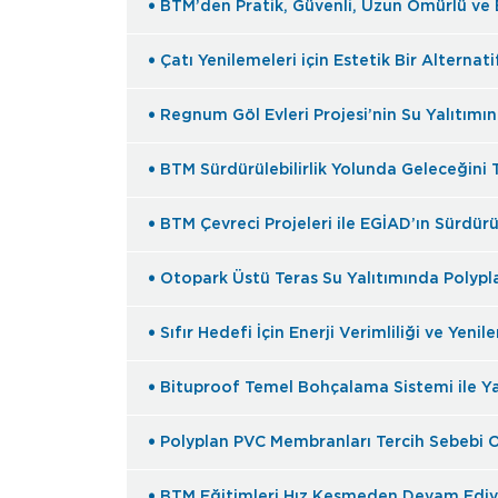
BTM’den Pratik, Güvenli, Uzun Ömürlü ve
Çatı Yenilemeleri için Estetik Bir Altern
Regnum Göl Evleri Projesi’nin Su Yalıtımı
BTM Sürdürülebilirlik Yolunda Geleceğini 
BTM Çevreci Projeleri ile EGİAD’ın Sürdürü
Otopark Üstü Teras Su Yalıtımında Polyp
Sıfır Hedefi İçin Enerji Verimliliği ve Yenil
Bituproof Temel Bohçalama Sistemi ile Y
Polyplan PVC Membranları Tercih Sebebi
BTM Eğitimleri Hız Kesmeden Devam Ediy