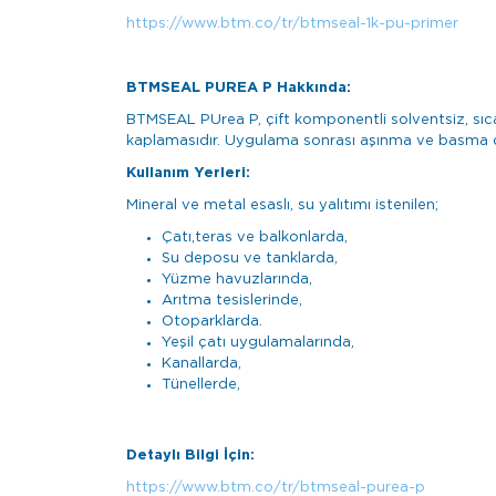
https://www.btm.co/tr/btmseal-1k-pu-primer
BTMSEAL PUREA P Hakkında:
BTMSEAL PUrea P, çift komponentli solventsiz, sıcak
kaplamasıdır. Uygulama sonrası aşınma ve basma day
Kullanım Yerleri:
Mineral ve metal esaslı, su yalıtımı istenilen;
Çatı,teras ve balkonlarda,
Su deposu ve tanklarda,
Yüzme havuzlarında,
Arıtma tesislerinde,
Otoparklarda.
Yeşil çatı uygulamalarında,
Kanallarda,
Tünellerde,
Detaylı Bilgi İçin:
https://www.btm.co/tr/btmseal-purea-p