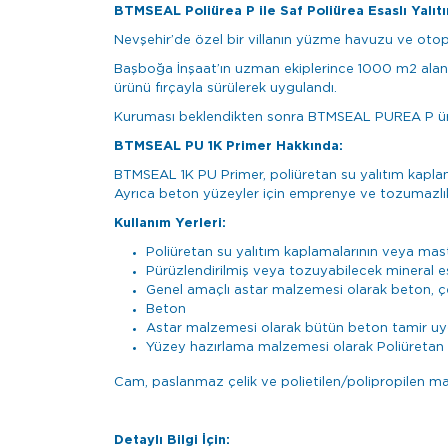
BTMSEAL Poliürea P ile Saf Poliürea Esaslı Yalıt
Nevşehir’de özel bir villanın yüzme havuzu ve otopa
Başboğa İnşaat’ın uzman ekiplerince 1000 m2 aland
ürünü fırçayla sürülerek uygulandı.
Kuruması beklendikten sonra BTMSEAL PUREA P ürün
BTMSEAL PU 1K Primer Hakkında:
BTMSEAL 1K PU Primer, poliüretan su yalıtım kaplama
Ayrıca beton yüzeyler için emprenye ve tozumazlık 
Kullanım Yerleri:
Poliüretan su yalıtım kaplamalarının veya mas
Pürüzlendirilmiş veya tozuyabilecek mineral e
Genel amaçlı astar malzemesi olarak beton, çel
Beton
Astar malzemesi olarak bütün beton tamir uy
Yüzey hazırlama malzemesi olarak Poliüretan m
Cam, paslanmaz çelik ve polietilen/polipropilen m
Detaylı Bilgi İçin: