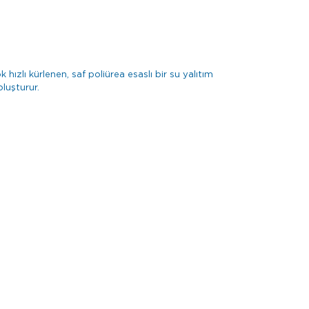
zlı kürlenen, saf poliürea esaslı bir su yalıtım
luşturur.