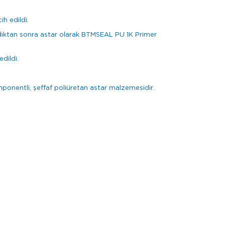
h edildi.
ldıktan sonra astar olarak BTMSEAL PU 1K Primer
dildi.
mponentli, şeffaf poliüretan astar malzemesidir.