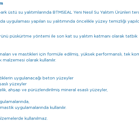
ım
rk üstü su yalıtımlarında BTMSEAL Yeni Nesil Su Yalıtım Ürünleri terci
a uygulaması yapılan su yalıtımında öncelikle yüzey temizliği yapı
ü püskürtme yöntemi ile son kat su yalıtım katmanı olarak tatbik e
ları ve mastikleri için formüle edilmiş, yüksek performanslı, tek ko
malzemesi olarak kullanılır.
tiklerin uygulanacağı beton yüzeyler
saslı yüzeyler
ik, ahşap ve pürüzlendirilmiş mineral esaslı yüzeyler,
gulamalarında,
astik uygulamalarında kullanılır.
alzemelerde kullanılmaz.