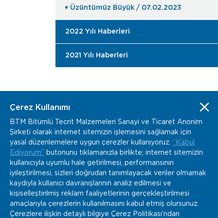
Üzüntümüz Büyük / 07.02.2023
2022 Yılı Haberleri
2021 Yılı Haberleri
Çerez Kullanımı
BTM Bitümlü Tecrit Malzemeleri Sanayi ve Ticaret Anonim
Şirketi olarak internet sitemizin işlemesini sağlamak için
www.btm.co
info@btm.co
yasal düzenlemelere uygun çerezler kullanıyoruz.
“Kabul
+90 232 877 04 02
Ediyorum”
butonunu tıklamanızla birlikte; internet sitemizin
Kemalpaşa Organize Sanayi Bölgesi Gazi Bulvarı
kullanıcıyla uyumlu hale getirilmesi, performansının
No:152 Kemalpaşa, İzmir / Türkiye
iyileştirilmesi, sizleri doğrudan tanımlayacak veriler olmamak
kaydıyla kullanıcı davranışlarının analiz edilmesi ve
kişiselleştirilmiş reklam faaliyetlerinin gerçekleştirilmesi
amaçlarıyla çerezlerin kullanılmasını kabul etmiş olursunuz.
Çerezlere ilişkin detaylı bilgiye Çerez Politikası’ndan