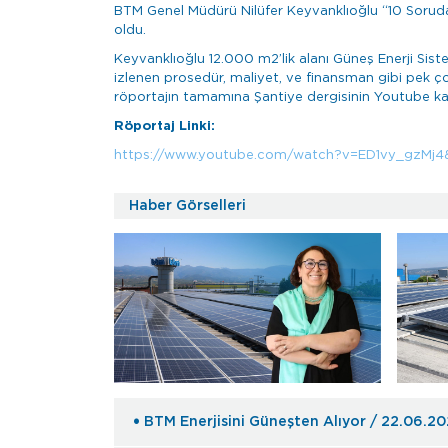
BTM Genel Müdürü Nilüfer Keyvanklıoğlu “10 Soruda 
oldu.
Keyvanklıoğlu 12.000 m2’lik alanı Güneş Enerji Sistemi
izlenen prosedür, maliyet, ve finansman gibi pek ço
röportajın tamamına Şantiye dergisinin Youtube kana
Röportaj Linki:
https://www.youtube.com/watch?v=ED1vy_gzMj4
Haber Görselleri
BTM Enerjisini Güneşten Alıyor / 22.06.2