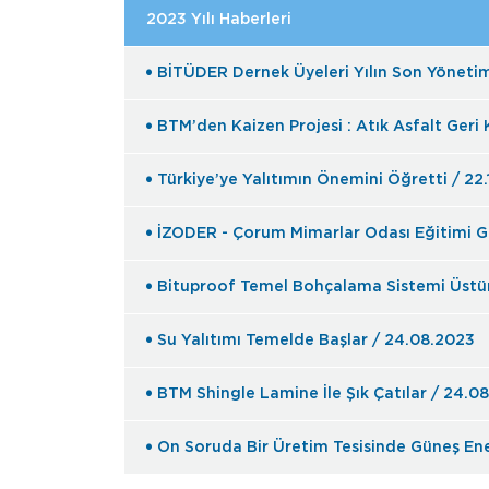
2023 Yılı Haberleri
BİTÜDER Dernek Üyeleri Yılın Son Yönetim 
BTM’den Kaizen Projesi : Atık Asfalt Geri
Türkiye’ye Yalıtımın Önemini Öğretti / 22
İZODER - Çorum Mimarlar Odası Eğitimi Ge
Bituproof Temel Bohçalama Sistemi Üstün 
Su Yalıtımı Temelde Başlar / 24.08.2023
BTM Shingle Lamine İle Şık Çatılar / 24.0
On Soruda Bir Üretim Tesisinde Güneş En