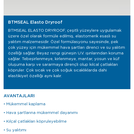
BTMSEAL Elasto Dryroof
BTMSEAL ELASTO DRYROOF, çeşitli yüzeylere uygulamak
üzere özel olarak formüle edilmiş, elastomerik esaslı su
yalıtım malzemesidir. Özel formülasyonu sayesinde, pek
çok yüzey için mükemmel hava şartları direnci ve su yalıtım
özelliği sağlar. Beyaz rengi güneşin U.V. ışınlarından koruma
sağlar. Tebeşirlenmeye, kirlenmeye, mantar, yosun ve küf
oluşuma karşı ve sararmaya dirençli olup kılcal çatlakları
köpruler. Çok sıcak ve çok soğuk sıcaklıklarda dahi
elastikiyet özelliği aynı kalır.
AVANTAJLARI
• Mükemmel kaplama
• Hava şartlarına mükemmel dayanımı
• Kılçal çatlakları köpruleyebilme
• Su yalıtımı