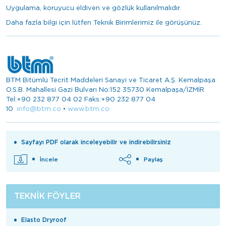
Uygulama, koruyucu eldiven ve gözlük kullanılmalıdır.
Daha fazla bilgi için lütfen Teknik Birimlerimiz ile görüşünüz.
BTM Bitümlü Tecrit Maddeleri Sanayi ve Ticaret A.Ş. Kemalpaşa
O.S.B. Mahallesi Gazi Bulvarı No:152 35730 Kemalpaşa/İZMİR
Tel:+90 232 877 04 02 Faks:+90 232 877 04
10
info@btm.co
•
www.btm.co
Sayfayı PDF olarak inceleyebilir ve indirebilirsiniz
İncele
Paylaş
TEKNIK FÖYLER
Elasto Dryroof