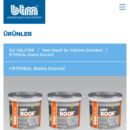
ÜRÜNLER
SU YALITIMI
/
Yeni Nesil Su Yalıtım Ürünleri
/
BTMSEAL Elasto Dryroof
BTMSEAL Elasto Dryroof