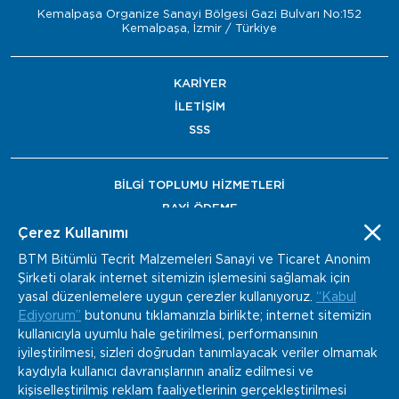
Kemalpaşa Organize Sanayi Bölgesi Gazi Bulvarı No:152
Kemalpaşa, İzmir / Türkiye
KARİYER
İLETİŞİM
SSS
BİLGİ TOPLUMU HİZMETLERİ
BAYİ ÖDEME
Çerez Kullanımı
BTM Bitümlü Tecrit Malzemeleri Sanayi ve Ticaret Anonim
Şirketi olarak internet sitemizin işlemesini sağlamak için
yasal düzenlemelere uygun çerezler kullanıyoruz.
“Kabul
Ediyorum”
butonunu tıklamanızla birlikte; internet sitemizin
kullanıcıyla uyumlu hale getirilmesi, performansının
iyileştirilmesi, sizleri doğrudan tanımlayacak veriler olmamak
kaydıyla kullanıcı davranışlarının analiz edilmesi ve
kişiselleştirilmiş reklam faaliyetlerinin gerçekleştirilmesi