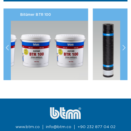
Bituproof Y Yatay
www.btm.co
info@btm.co
+90 232 877 04 02