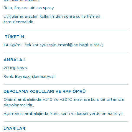
Rulo, fırça ve airless sprey
Uygulama araçları kullanımdan sonra su ile hemen
temizlenmelidir.
TÜKETİM
1,4 Kg/m² tek kat (yüzeyin emiciliğine bağlı olarak)
AMBALAJ
20 Kg. kova
Renk: Beyaz,gri,kırmızı,yeşil
DEPOLAMA KOŞULLARI VE RAF ÖMRÜ
Orijinal ambalajında +5°C ve +30°C arasında kuru bir ortamda
depolanmalıdır..
Açılmamış ambalajında, kuru, serin ve kapalı yerde en az iki yıl.
UYARILAR