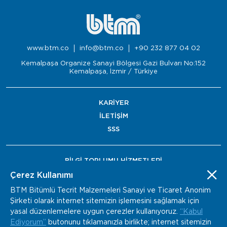
www.btm.co
info@btm.co
+90 232 877 04 02
Kemalpaşa Organize Sanayi Bölgesi Gazi Bulvarı No:152
Kemalpaşa, İzmir / Türkiye
KARİYER
İLETİŞİM
SSS
BİLGİ TOPLUMU HİZMETLERİ
BAYİ ÖDEME
Çerez Kullanımı
BTM Bitümlü Tecrit Malzemeleri Sanayi ve Ticaret Anonim
Şirketi olarak internet sitemizin işlemesini sağlamak için
yasal düzenlemelere uygun çerezler kullanıyoruz.
“Kabul
Ediyorum”
butonunu tıklamanızla birlikte; internet sitemizin